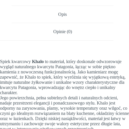
Opis
Opinie (0)
Spiek kwarcowy
Khalo
to materiał, który doskonale odwzorowuje
wygląd naturalnego kwarcytu Patagonia, łącząc w sobie piękno
kamienia z nowoczesną funkcjonalnością. Jako kamieniarz mogę
zapewnić, że Khalo to spiek, który wyróżnia się wyjątkową estetyką,
imituje naturalne żyłkowanie i unikalne wzory charakterystyczne dla
kwarcytu Patagonia, wprowadzając do wnętrz ciepło i unikalny
charakter.
Jego powierzchnia, pełna subtelnych detali i naturalnych odcieni,
nadaje przestrzeni elegancji i ponadczasowego stylu. Khalo jest
odporny na zarysowania, plamy, wysokie temperatury oraz wilgoć, co
czyni go idealnym rozwiązaniem na blaty kuchenne, okładziny ścienne
oraz w łazienkach. Dzięki niskiej nasiąkliwości, materiał jest łatwy w
utrzymaniu i zachowuje swoje walory estetyczne przez długie lata,
nawet w intensywnie użytkowanych przestrzeniach.