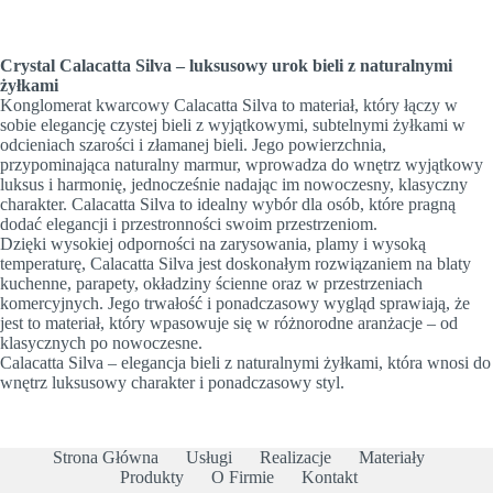
Crystal Calacatta Silva – luksusowy urok bieli z naturalnymi
żyłkami
Konglomerat kwarcowy Calacatta Silva to materiał, który łączy w
sobie elegancję czystej bieli z wyjątkowymi, subtelnymi żyłkami w
odcieniach szarości i złamanej bieli. Jego powierzchnia,
przypominająca naturalny marmur, wprowadza do wnętrz wyjątkowy
luksus i harmonię, jednocześnie nadając im nowoczesny, klasyczny
charakter. Calacatta Silva to idealny wybór dla osób, które pragną
dodać elegancji i przestronności swoim przestrzeniom.
Dzięki wysokiej odporności na zarysowania, plamy i wysoką
temperaturę, Calacatta Silva jest doskonałym rozwiązaniem na blaty
kuchenne, parapety, okładziny ścienne oraz w przestrzeniach
komercyjnych. Jego trwałość i ponadczasowy wygląd sprawiają, że
jest to materiał, który wpasowuje się w różnorodne aranżacje – od
klasycznych po nowoczesne.
Calacatta Silva – elegancja bieli z naturalnymi żyłkami, która wnosi do
wnętrz luksusowy charakter i ponadczasowy styl.
Strona Główna
Usługi
Realizacje
Materiały
Produkty
O Firmie
Kontakt