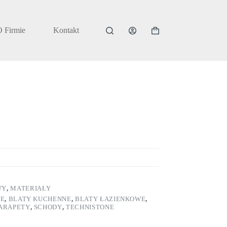
O Firmie
Kontakt
Koszyk
WY
,
MATERIAŁY
NE
,
BLATY KUCHENNE
,
BLATY ŁAZIENKOWE
,
ARAPETY
,
SCHODY
,
TECHNISTONE