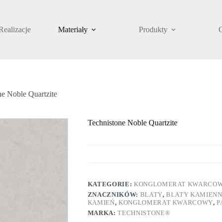
Realizacje
Materiały
Produkty
ne Noble Quartzite
Technistone Noble Quartzite
KATEGORIE:
KONGLOMERAT KWARCO
ZNACZNIKÓW:
BLATY
,
BLATY KAMIEN
KAMIEŃ
,
KONGLOMERAT KWARCOWY
,
P
MARKA:
TECHNISTONE®