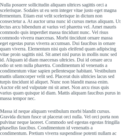
Nulla posuere sollicitudin aliquam ultrices sagittis orci a
scelerisque. Sodales ut eu sem integer vitae justo eget magna
fermentum. Etiam erat velit scelerisque in dictum non
consectetur a. At auctor urna nunc id cursus metus aliquam. Ut
lectus arcu bibendum at varius vel pharetra vel. Amet mauris
commodo quis imperdiet massa tincidunt nunc. Vel risus
commodo viverra maecenas. Morbi tincidunt ornare massa
eget egestas purus viverra accumsan. Dui faucibus in ornare
quam viverra. Elementum nisi quis eleifend quam adipiscing
vitae proin sagittis nisl. Sit amet nisl purus in mollis nunc sed
id. Aliquam id diam maecenas ultricies. Dui id ornare arcu
odio ut sem nulla pharetra. Condimentum id venenatis a
condimentum vitae sapien pellentesque habitant. Vestibulum
mattis ullamcorper velit sed. Placerat duis ultricies lacus sed
turpis tincidunt id aliquet. Nunc non blandit massa enim.
Auctor elit sed vulputate mi sit amet. Non arcu risus quis
varius quam quisque id diam. Mattis aliquam faucibus purus in
massa tempor nec.
Massa id neque aliquam vestibulum morbi blandit cursus.
Gravida dictum fusce ut placerat orci nulla. Vel orci porta non
pulvinar neque laoreet. Commodo sed egestas egestas fringilla
phasellus faucibus. Condimentum id venenatis a
condimentum. Pretium viverra suspendisse potenti nullam ac