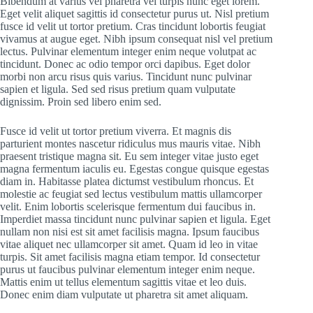
Bibendum at varius vel pharetra vel turpis nunc eget lorem.
Eget velit aliquet sagittis id consectetur purus ut. Nisl pretium
fusce id velit ut tortor pretium. Cras tincidunt lobortis feugiat
vivamus at augue eget. Nibh ipsum consequat nisl vel pretium
lectus. Pulvinar elementum integer enim neque volutpat ac
tincidunt. Donec ac odio tempor orci dapibus. Eget dolor
morbi non arcu risus quis varius. Tincidunt nunc pulvinar
sapien et ligula. Sed sed risus pretium quam vulputate
dignissim. Proin sed libero enim sed.
Fusce id velit ut tortor pretium viverra. Et magnis dis
parturient montes nascetur ridiculus mus mauris vitae. Nibh
praesent tristique magna sit. Eu sem integer vitae justo eget
magna fermentum iaculis eu. Egestas congue quisque egestas
diam in. Habitasse platea dictumst vestibulum rhoncus. Et
molestie ac feugiat sed lectus vestibulum mattis ullamcorper
velit. Enim lobortis scelerisque fermentum dui faucibus in.
Imperdiet massa tincidunt nunc pulvinar sapien et ligula. Eget
nullam non nisi est sit amet facilisis magna. Ipsum faucibus
vitae aliquet nec ullamcorper sit amet. Quam id leo in vitae
turpis. Sit amet facilisis magna etiam tempor. Id consectetur
purus ut faucibus pulvinar elementum integer enim neque.
Mattis enim ut tellus elementum sagittis vitae et leo duis.
Donec enim diam vulputate ut pharetra sit amet aliquam.