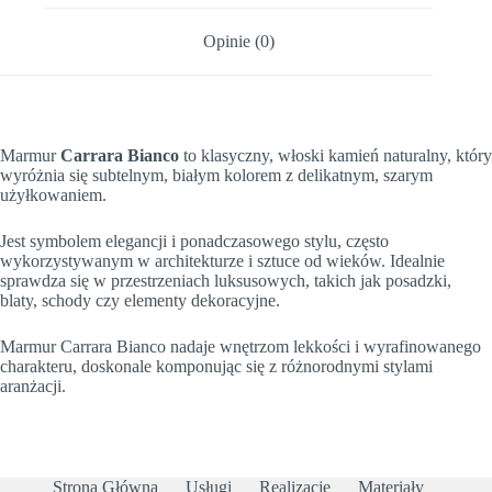
Opinie (0)
Marmur
Carrara Bianco
to klasyczny, włoski kamień naturalny, który
wyróżnia się subtelnym, białym kolorem z delikatnym, szarym
użyłkowaniem.
Jest symbolem elegancji i ponadczasowego stylu, często
wykorzystywanym w architekturze i sztuce od wieków. Idealnie
sprawdza się w przestrzeniach luksusowych, takich jak posadzki,
blaty, schody czy elementy dekoracyjne.
Marmur Carrara Bianco nadaje wnętrzom lekkości i wyrafinowanego
charakteru, doskonale komponując się z różnorodnymi stylami
aranżacji.
Strona Główna
Usługi
Realizacje
Materiały